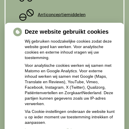
Anticonceptiemiddelen
Deze website gebruikt cookies
Diabetesmiddelen
Wij gebruiken noodzakelijke cookies zodat deze
website goed kan werken. Voor analytische
cookies en externe inhoud vragen wij uw
toestemming.
Recepten Zorgverleners
Voor analytische cookies werken wij samen met
Matomo en Google Analytics. Voor externe
inhoud werken wij samen met Google (Maps,
Translate en Reviews), YouTube, Vimeo,
Facebook, Instagram, X (Twitter), Qualizorg,
Patiëntenvertellen en ZorgkaartNederland. Deze
Recepten van zorgverleners svp mailen naar
partijen kunnen gegevens zoals uw IP-adres
apotheekmiddelland@zorgmail.nl.
verwerken.
Via Cookie-instellingen onderaan de website kunt
u op ieder moment uw toestemming intrekken of
aanpassen.