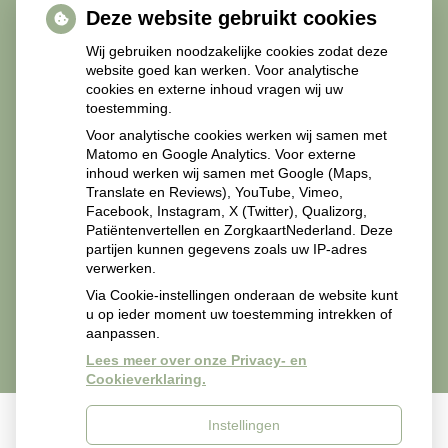
Deze website gebruikt cookies
Diabetesmiddelen
Wij gebruiken noodzakelijke cookies zodat deze
website goed kan werken. Voor analytische
cookies en externe inhoud vragen wij uw
toestemming.
Recepten Zorgverleners
Voor analytische cookies werken wij samen met
Matomo en Google Analytics. Voor externe
inhoud werken wij samen met Google (Maps,
Translate en Reviews), YouTube, Vimeo,
Facebook, Instagram, X (Twitter), Qualizorg,
Patiëntenvertellen en ZorgkaartNederland. Deze
Recepten van zorgverleners svp mailen naar
partijen kunnen gegevens zoals uw IP-adres
apotheekmiddelland@zorgmail.nl.
verwerken.
Via Cookie-instellingen onderaan de website kunt
u op ieder moment uw toestemming intrekken of
aanpassen.
Lees meer over onze Privacy- en
Cookieverklaring.
Instellingen