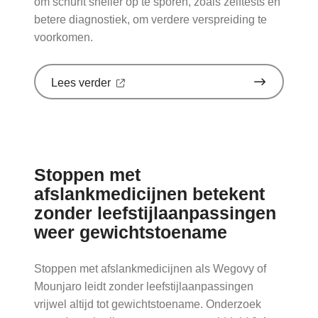
om schurft sneller op te sporen, zoals zelftests en
betere diagnostiek, om verdere verspreiding te
voorkomen.
over
Lees verder
'Schurft
sinds
corona
geen
vergeten
ziekte
Stoppen met
meer:
aantal
afslankmedicijnen betekent
uitbraken
zonder leefstijlaanpassingen
fors
gestegen'
weer gewichtstoename
op
Nationale
zorggids
Stoppen met afslankmedicijnen als Wegovy of
Mounjaro leidt zonder leefstijlaanpassingen
vrijwel altijd tot gewichtstoename. Onderzoek