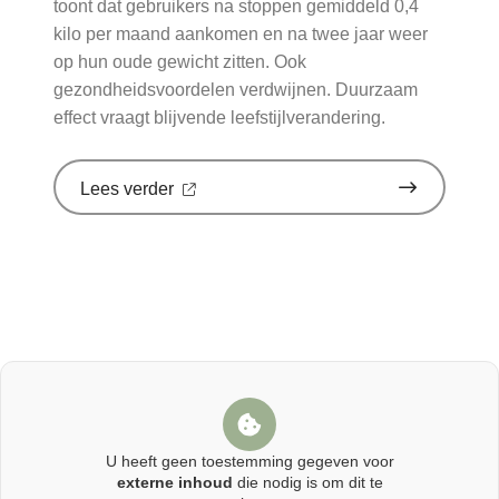
toont dat gebruikers na stoppen gemiddeld 0,4
kilo per maand aankomen en na twee jaar weer
op hun oude gewicht zitten. Ook
gezondheidsvoordelen verdwijnen. Duurzaam
effect vraagt blijvende leefstijlverandering.
over
Lees verder
'Stoppen
met
afslankmedicijnen
betekent
zonder
leefstijlaanpassingen
weer
gewichtstoename'
op
Nationale
zorggids
U heeft geen toestemming gegeven voor
externe inhoud
die nodig is om dit te