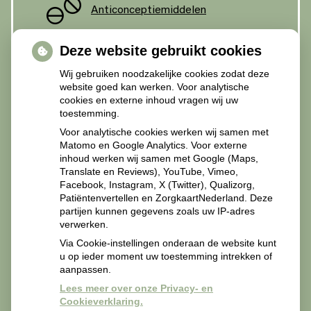
Anticonceptiemiddelen
Deze website gebruikt cookies
Diabetesmiddelen
Wij gebruiken noodzakelijke cookies zodat deze
website goed kan werken. Voor analytische
cookies en externe inhoud vragen wij uw
toestemming.
Recepten Zorgverleners
Voor analytische cookies werken wij samen met
Matomo en Google Analytics. Voor externe
inhoud werken wij samen met Google (Maps,
Translate en Reviews), YouTube, Vimeo,
Facebook, Instagram, X (Twitter), Qualizorg,
Patiëntenvertellen en ZorgkaartNederland. Deze
Recepten van zorgverleners svp mailen naar
partijen kunnen gegevens zoals uw IP-adres
apotheekmiddelland@zorgmail.nl.
verwerken.
Via Cookie-instellingen onderaan de website kunt
u op ieder moment uw toestemming intrekken of
aanpassen.
Lees meer over onze Privacy- en
Cookieverklaring.