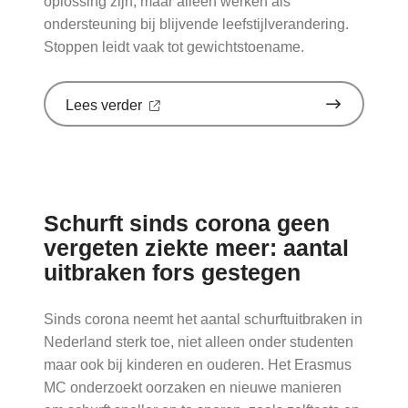
oplossing zijn, maar alleen werken als
ondersteuning bij blijvende leefstijlverandering.
Stoppen leidt vaak tot gewichtstoename.
over
Lees verder
'Sinds
huisartsen
afslankmedicijnen
mogen
voorschrijven,
neemt
Schurft sinds corona geen
gebruik
toe'
vergeten ziekte meer: aantal
op
uitbraken fors gestegen
Nationale
zorggids
Sinds corona neemt het aantal schurftuitbraken in
Nederland sterk toe, niet alleen onder studenten
maar ook bij kinderen en ouderen. Het Erasmus
MC onderzoekt oorzaken en nieuwe manieren