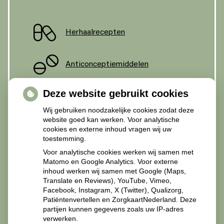
Herhaalrecepten
Anticonceptiemiddelen
Deze website gebruikt cookies
Diabetesmiddelen
Wij gebruiken noodzakelijke cookies zodat deze
website goed kan werken. Voor analytische
cookies en externe inhoud vragen wij uw
toestemming.
Recepten Zorgverleners
Voor analytische cookies werken wij samen met
Matomo en Google Analytics. Voor externe
inhoud werken wij samen met Google (Maps,
Translate en Reviews), YouTube, Vimeo,
Facebook, Instagram, X (Twitter), Qualizorg,
Patiëntenvertellen en ZorgkaartNederland. Deze
Recepten van zorgverleners svp mailen naar
partijen kunnen gegevens zoals uw IP-adres
apotheekmiddelland@zorgmail.nl.
verwerken.