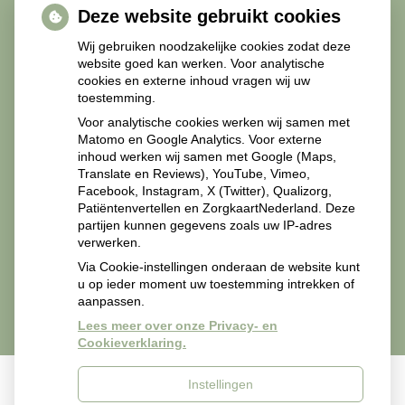
Deze website gebruikt cookies
Diabetesmiddelen
Wij gebruiken noodzakelijke cookies zodat deze
website goed kan werken. Voor analytische
cookies en externe inhoud vragen wij uw
toestemming.
Recepten Zorgverleners
Voor analytische cookies werken wij samen met
Matomo en Google Analytics. Voor externe
inhoud werken wij samen met Google (Maps,
Translate en Reviews), YouTube, Vimeo,
Facebook, Instagram, X (Twitter), Qualizorg,
Patiëntenvertellen en ZorgkaartNederland. Deze
Recepten van zorgverleners svp mailen naar
partijen kunnen gegevens zoals uw IP-adres
apotheekmiddelland@zorgmail.nl.
verwerken.
Via Cookie-instellingen onderaan de website kunt
u op ieder moment uw toestemming intrekken of
aanpassen.
Lees meer over onze Privacy- en
Cookieverklaring.
Instellingen