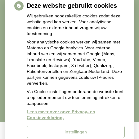
Deze website gebruikt cookies
Diabetesmiddelen
Wij gebruiken noodzakelijke cookies zodat deze
website goed kan werken. Voor analytische
cookies en externe inhoud vragen wij uw
toestemming.
Recepten Zorgverleners
Voor analytische cookies werken wij samen met
Matomo en Google Analytics. Voor externe
inhoud werken wij samen met Google (Maps,
Translate en Reviews), YouTube, Vimeo,
Facebook, Instagram, X (Twitter), Qualizorg,
Patiëntenvertellen en ZorgkaartNederland. Deze
Recepten van zorgverleners svp mailen naar
partijen kunnen gegevens zoals uw IP-adres
apotheekmiddelland@zorgmail.nl.
verwerken.
Via Cookie-instellingen onderaan de website kunt
u op ieder moment uw toestemming intrekken of
aanpassen.
Lees meer over onze Privacy- en
Cookieverklaring.
Instellingen