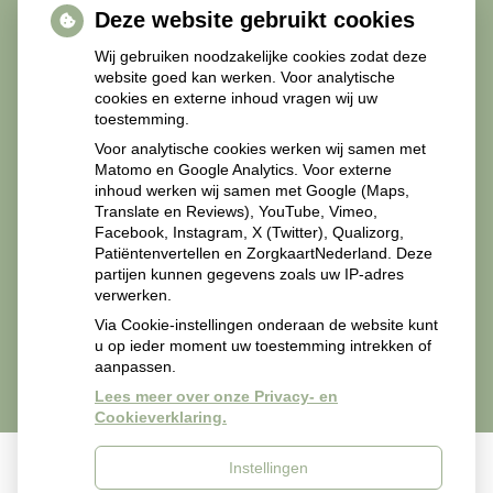
Deze website gebruikt cookies
Diabetesmiddelen
Wij gebruiken noodzakelijke cookies zodat deze
website goed kan werken. Voor analytische
cookies en externe inhoud vragen wij uw
toestemming.
Recepten Zorgverleners
Voor analytische cookies werken wij samen met
Matomo en Google Analytics. Voor externe
inhoud werken wij samen met Google (Maps,
Translate en Reviews), YouTube, Vimeo,
Facebook, Instagram, X (Twitter), Qualizorg,
Patiëntenvertellen en ZorgkaartNederland. Deze
Recepten van zorgverleners svp mailen naar
partijen kunnen gegevens zoals uw IP-adres
apotheekmiddelland@zorgmail.nl.
verwerken.
Via Cookie-instellingen onderaan de website kunt
u op ieder moment uw toestemming intrekken of
aanpassen.
Lees meer over onze Privacy- en
Cookieverklaring.
Instellingen